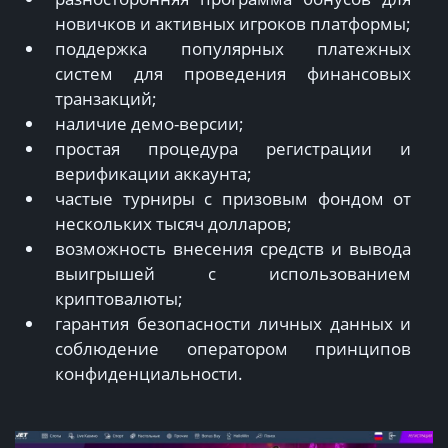
новичков и активных игроков платформы;
поддержка популярных платежных
систем для проведения финансовых
транзакций;
наличие демо-версии;
простая процедура регистрации и
верификации аккаунта;
частые турниры с призовым фондом от
нескольких тысяч долларов;
возможность внесения средств и вывода
выигрышей с использованием
криптовалюты;
гарантия безопасности личных данных и
соблюдение оператором принципов
конфиденциальности.