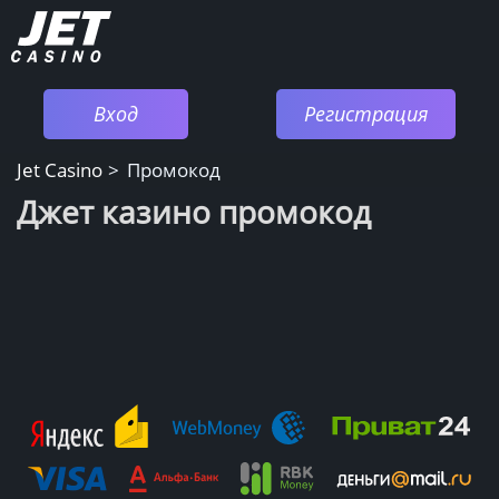
Вход
Регистрация
Навигация
Jet Casino
>
Промокод
Джет казино промокод